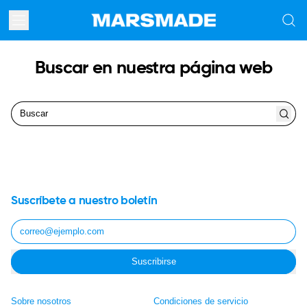
Menú
Busca
en
nuestr
página
Buscar en nuestra página web
web
Buscar
Buscar
Suscríbete a nuestro boletín
Dirección de correo electrónico
Suscribirse
Sobre nosotros
Condiciones de servicio