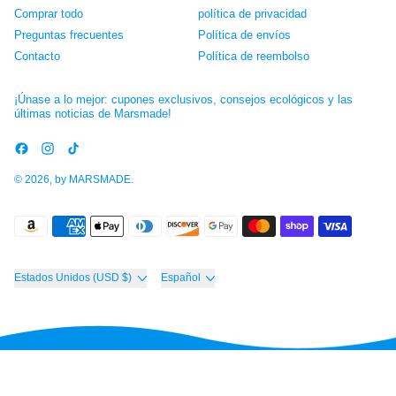
Comprar todo
política de privacidad
Preguntas frecuentes
Política de envíos
Contacto
Política de reembolso
¡Únase a lo mejor: cupones exclusivos, consejos ecológicos y las
últimas noticias de Marsmade!
Facebook
Instagram
TikTok
© 2026, by
MARSMADE
.
Pagos
aceptados
País/región
Idioma
Estados Unidos (USD $)
Español